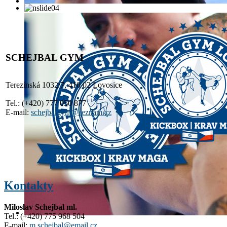
SCHEJBAL GYM
Terezínská 1032/7, 410 02 Lovosice
Tel.: (+420) 777 050 877
E-mail:
schejbalgym@seznam.cz
Kontakty
Miloslav Schejbal ml.
Tel.: (+420) 775 968 504
E-mail:
m.schejbal@email.cz