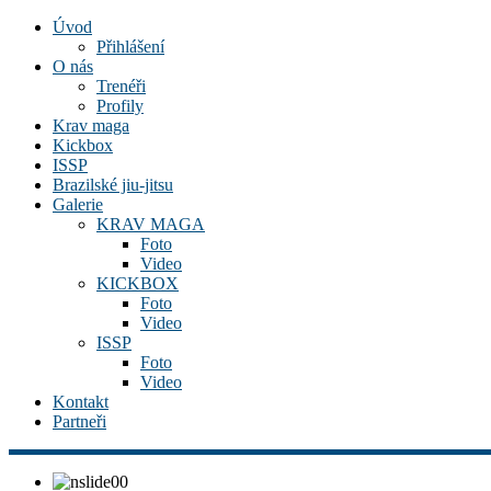
Úvod
Přihlášení
O nás
Trenéři
Profily
Krav maga
Kickbox
ISSP
Brazilské jiu-jitsu
Galerie
KRAV MAGA
Foto
Video
KICKBOX
Foto
Video
ISSP
Foto
Video
Kontakt
Partneři